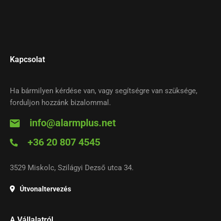
Kapcsolat
Ha bármilyen kérdése van, vagy segítségre van szüksége,
forduljon hozzánk bizalommal.
info@alarmplus.net
+36 20 807 4545
3529 Miskolc, Szilágyi Dezső utca 34.
Útvonaltervezés
A Vállalatról