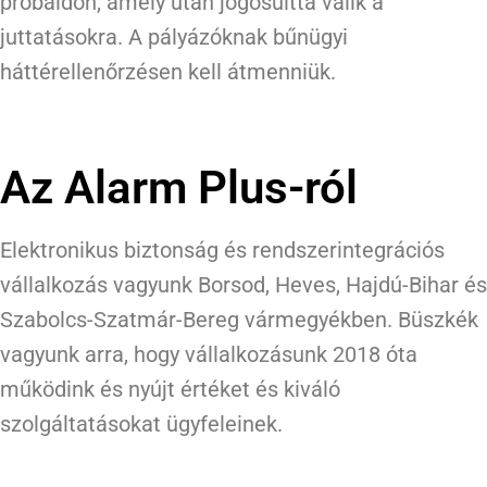
próbaidőn, amely után jogosulttá válik a
juttatásokra. A pályázóknak bűnügyi
háttérellenőrzésen kell átmenniük.
Az Alarm Plus-ról
Elektronikus biztonság és rendszerintegrációs
vállalkozás vagyunk Borsod, Heves, Hajdú-Bihar és
Szabolcs-Szatmár-Bereg vármegyékben. Büszkék
vagyunk arra, hogy vállalkozásunk 2018 óta
működink és nyújt értéket és kiváló
szolgáltatásokat ügyfeleinek.