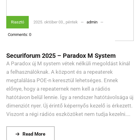
Riasztó
2025. október 03., péntek
admin
Comments:
0
Securiforum 2025 – Paradox M System
A Paradox új M system vétek nélküli megoldást kínál
a felhasználóknak. A központ és a repeaterek
megtalálása POE-n keresztül lehetséges. Ennek
előnye, hogy a repeaternek nem kell a rádiós
hatótávon belül lennie. Így a rendszer hatótávolsága új
dimenziót nyer. Új érintő képernyős kezelő is érkezett.
Viszont a régi rádiós eszközöket nem tudja kezelni....
Read More