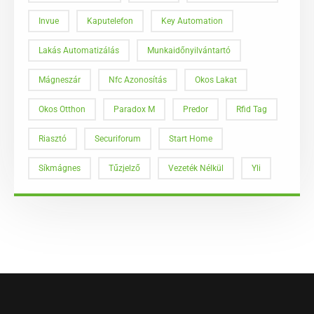
Invue
Kaputelefon
Key Automation
Lakás Automatizálás
Munkaidőnyilvántartó
Mágneszár
Nfc Azonosítás
Okos Lakat
Okos Otthon
Paradox M
Predor
Rfid Tag
Riasztó
Securiforum
Start Home
Síkmágnes
Tűzjelző
Vezeték Nélkül
Yli