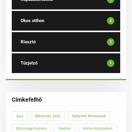
Okos otthon
2
Riasztó
2
Tűzjelző
1
Címkefelhő
Ajax
Behatolás Jelző
Beléptető Rendszerek
Biztonsági Kamera
Grenton
Home Automation