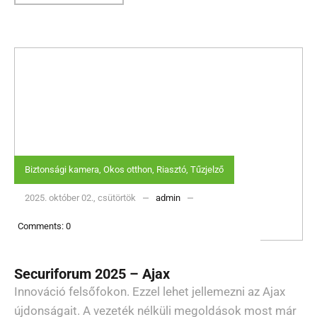
Biztonsági kamera
,
Okos otthon
,
Riasztó
,
Tűzjelző
2025. október 02., csütörtök
admin
Comments:
0
Securiforum 2025 – Ajax
Innováció felsőfokon. Ezzel lehet jellemezni az Ajax
újdonságait. A vezeték nélküli megoldások most már