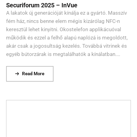
Securiforum 2025 – InVue
A lakatok új generációját kínálja ez a gyártó. Masszív
fém ház, nincs benne elem mégis kizárólag NFC-n
keresztül lehet kinyitni. Okostelefon applikácuóval
működik és ezzel a felhő alapú naplózá is megoldott,
akár csak a jogosultság kezelés. Továbbá vitrinek és
egyéb bútorzárak is megtalálhatók a kínálatban....
Read More