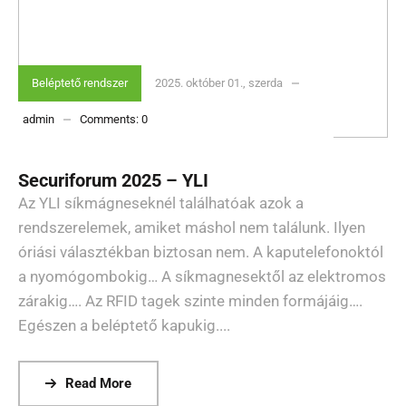
Beléptető rendszer
2025. október 01., szerda
admin
Comments:
0
Securiforum 2025 – YLI
Az YLI síkmágneseknél találhatóak azok a
rendszerelemek, amiket máshol nem találunk. Ilyen
óriási választékban biztosan nem. A kaputelefonoktól
a nyomógombokig… A síkmagnesektől az elektromos
zárakig…. Az RFID tagek szinte minden formájáig….
Egészen a beléptető kapukig....
Read More