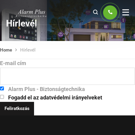
Hírlevél
Home
Hírlevél
E-mail cím
Alarm Plus - Biztonságtechnika
Fogadd el az adatvédelmi irányelveket