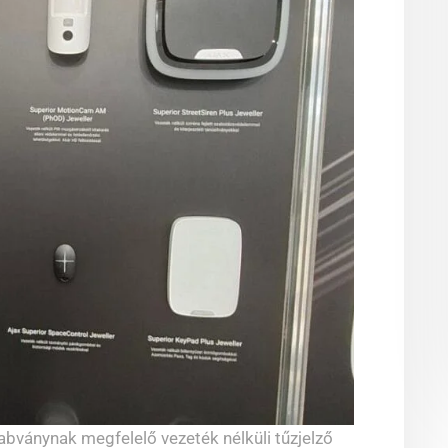
bványnak megfelelő vezeték nélküli tűzjelző