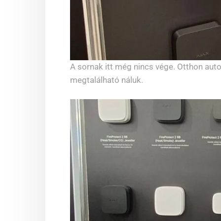
A sornak itt még nincs vége. Otthon autom
megtalálható náluk.