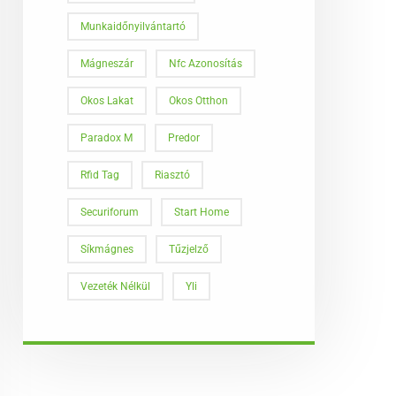
Munkaidőnyilvántartó
Mágneszár
Nfc Azonosítás
Okos Lakat
Okos Otthon
Paradox M
Predor
Rfid Tag
Riasztó
Securiforum
Start Home
Síkmágnes
Tűzjelző
Vezeték Nélkül
Yli