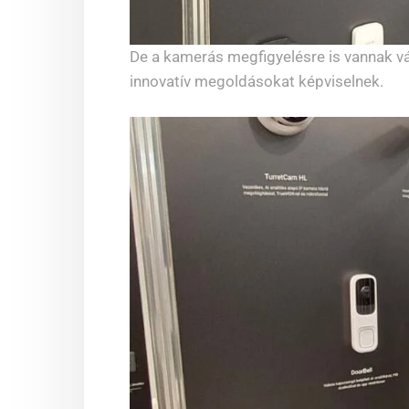
De a kamerás megfigyelésre is vannak v
innovatív megoldásokat képviselnek.