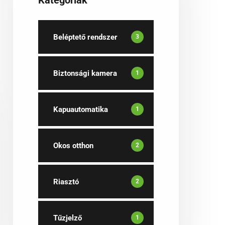
Kategóriák
Beléptető rendszer
3
Biztonsági kamera
1
Kapuautomatika
1
Okos otthon
2
Riasztó
2
Tűzjelző
1