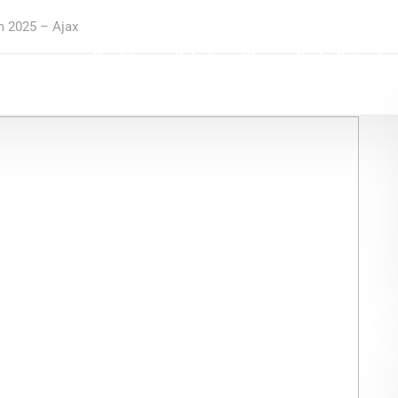
m 2025 – Ajax
Kezdőlap
Rólunk
Blog
Szolgáltatások