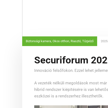
Biztonsági kamera
,
Okos otthon
,
Riasztó
,
Tűzjelző
2025.
Securiforum 202
Innováció felsőfokon. Ezzel lehet jelleme
A vezeték nélküli megoldások most már k
hibrid rendszer kiépítésére is van lehet
eszközei is a rendszerhez illeszthetők.