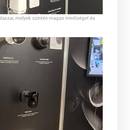
álaszai, melyek szintén magas minőséget és