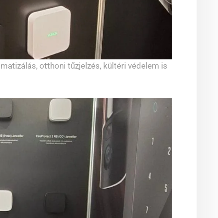
atizálás, otthoni tűzjelzés, kültéri védelem is